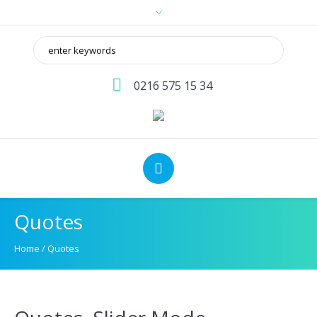
0216 575 15 34
Quotes
Home
/
Quotes